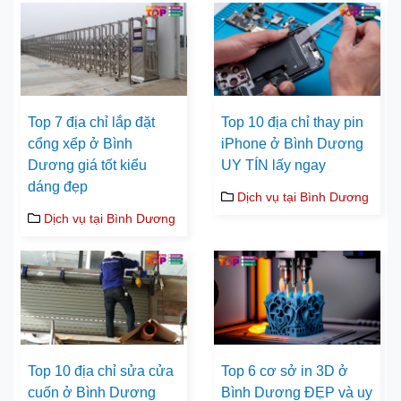
Top 7 địa chỉ lắp đặt
Top 10 địa chỉ thay pin
cổng xếp ở Bình
iPhone ở Bình Dương
Dương giá tốt kiểu
UY TÍN lấy ngay
dáng đẹp
Dịch vụ tại Bình Dương
Dịch vụ tại Bình Dương
Top 10 địa chỉ sửa cửa
Top 6 cơ sở in 3D ở
cuốn ở Bình Dương
Bình Dương ĐẸP và uy