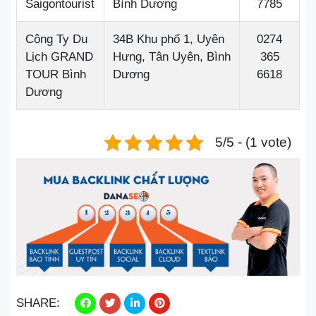
Saigontourist
Bình Dương
7785
Công Ty Du
34B Khu phố 1, Uyên
0274
Lịch GRAND
Hưng, Tân Uyên, Bình
365
TOUR Bình
Dương
6618
Dương
5/5 - (1 vote)
SHARE: