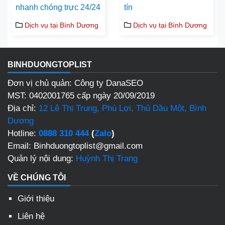
nhanh chóng trực 24/24
tín
Dịch vụ tại Bình Dương
Dịch vụ tại Bình Dương
BINHDUONGTOPLIST
Đơn vị chủ quản: Công ty DanaSEO
MST: 0402001765 cấp ngày 20/09/2019
Địa chỉ:
12 Lê Thị Trung, Phú Lợi, Thủ Dầu Một, Bình
Dương
Hotline:
0888 310 444
(
Zalo
)
Email: Binhduongtoplist@gmail.com
Quản lý nội dung:
Huỳnh Thị Trang
VỀ CHÚNG TÔI
Giới thiệu
Liên hệ