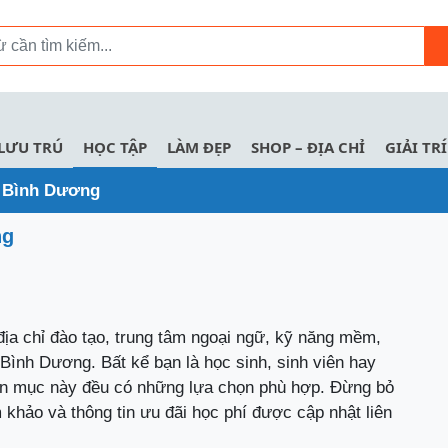
LƯU TRÚ
HỌC TẬP
LÀM ĐẸP
SHOP – ĐỊA CHỈ
GIẢI TRÍ
i Bình Dương
ng
địa chỉ đào tạo, trung tâm ngoại ngữ, kỹ năng mềm,
 Bình Dương. Bất kể bạn là học sinh, sinh viên hay
ên mục này đều có những lựa chọn phù hợp. Đừng bỏ
 khảo và thông tin ưu đãi học phí được cập nhật liên