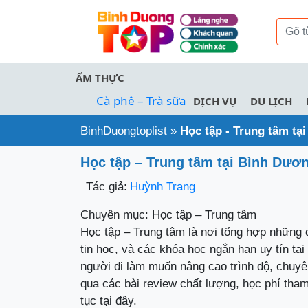
ẨM THỰC
Cà phê – Trà sữa
DỊCH VỤ
DU LỊCH
BinhDuongtoplist
»
Học tập - Trung tâm tạ
Học tập – Trung tâm tại Bình Dươ
Tác giả:
Huỳnh Trang
Chuyên mục: Học tập – Trung tâm
Học tập – Trung tâm là nơi tổng hợp những 
tin học, và các khóa học ngắn hạn uy tín tại
người đi làm muốn nâng cao trình độ, chuy
qua các bài review chất lượng, học phí tham
tục tại đây.