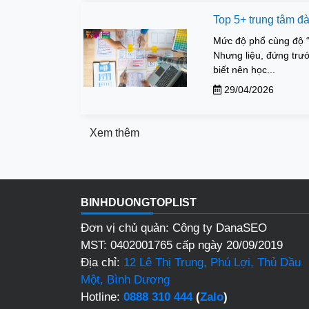
Top 5+ trung tâm đ
Mức độ phổ cùng độ “
Nhưng liệu, đứng trướ
biết nên học...
29/04/2026
Xem thêm
BINHDUONGTOPLIST
Đơn vị chủ quản: Công ty DanaSEO
MST: 0402001765 cấp ngày 20/09/2019
Địa chỉ:
12 Lê Thị Trung, Phú Lợi, Thủ Dầu
Một, Bình Dương
Hotline:
0888 310 444
(
Zalo
)