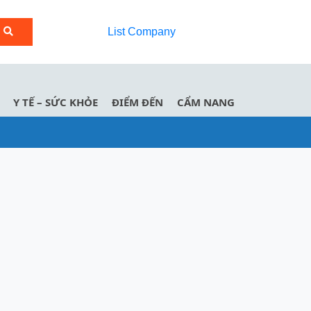
List Company
Y TẾ – SỨC KHỎE
ĐIỂM ĐẾN
CẨM NANG