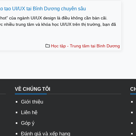
ào tạo UI/UX tại Bình Dương chuyên sâu
hot” của ngành UI/UX design là điều không cần bàn cãi.
c nhiều trung tâm và khóa học UI/UX trên thị trường, bạn đã
Học tập - Trung tâm tại Bình Dương
VỀ CHÚNG TÔI
C
Giới thiệu
Liên hệ
Góp ý
Đánh giá và xếp hạng