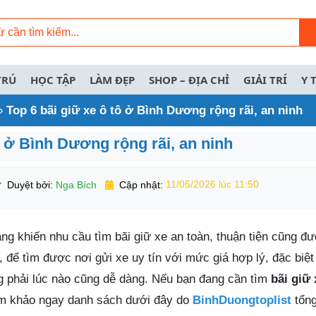
TRÚ
HỌC TẬP
LÀM ĐẸP
SHOP – ĐỊA CHỈ
GIẢI TRÍ
Y 
»
Top 6 bãi giữ xe ô tô ở Bình Dương rộng rãi, an ninh
ô ở Bình Dương rộng rãi, an ninh
Duyệt bởi:
Nga Bích
Cập nhật:
11/05/2026 lúc 11:50
ng khiến nhu cầu tìm bãi giữ xe an toàn, thuận tiện cũng đ
 để tìm được nơi gửi xe uy tín với mức giá hợp lý, đặc biệt 
 phải lúc nào cũng dễ dàng. Nếu bạn đang cần tìm
bãi giữ 
am khảo ngay danh sách dưới đây do
BinhDuongtoplist
tổng