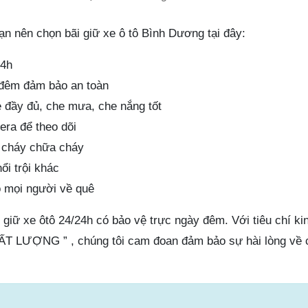
ạn nên chọn bãi giữ xe ô tô Bình Dương tại đây:
24h
 đêm đảm bảo an toàn
e đầy đủ, che mưa, che nắng tốt
era để theo dõi
g cháy chữa cháy
ổi trội khác
o mọi người về quê
giữ xe ôtô 24/24h có bảo vệ trực ngày đêm. Với tiêu chí ki
 LƯỢNG ” , chúng tôi cam đoan đảm bảo sự hài lòng về 