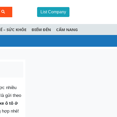
List Company
TẾ – SỨC KHỎE
ĐIỂM ĐẾN
CẨM NANG
ược nhiều
là gửi theo
xe ô tô ở
 hợp nhé!