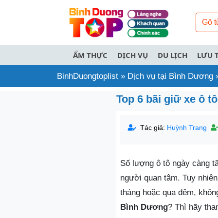
ẨM THỰC
DỊCH VỤ
DU LỊCH
LƯU 
BinhDuongtoplist
»
Dịch vụ tại Bình Dương
Top 6 bãi giữ xe ô t
Tác giả:
Huỳnh Trang
Số lượng ô tô ngày càng tă
người quan tâm. Tuy nhiên,
tháng hoặc qua đêm, không
Bình Dương
? Thì hãy th