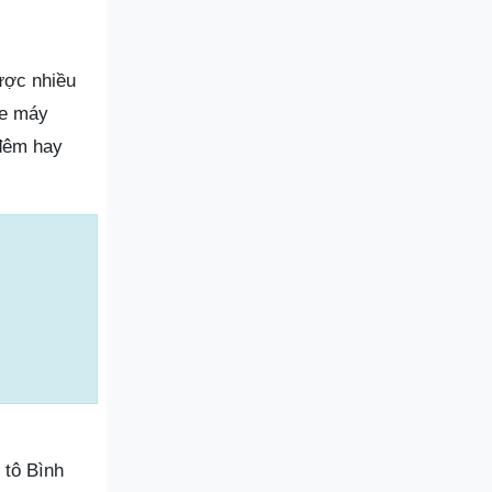
ược nhiều
xe máy
 đêm hay
 tô Bình