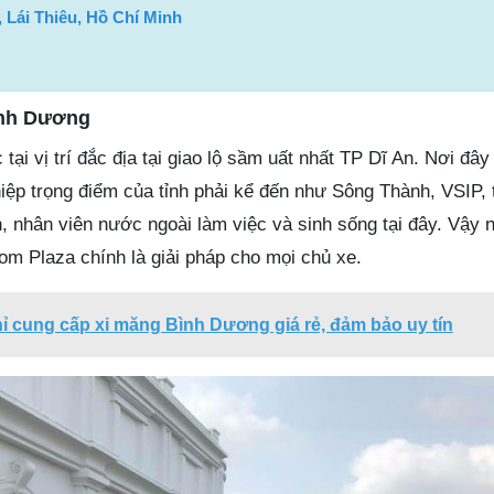
 Lái Thiêu, Hồ Chí Minh
ình Dương
tại vị trí đắc địa tại giao lộ sầm uất nhất TP Dĩ An. Nơi đây
iệp trọng điểm của tỉnh phải kể đến như Sông Thành, VSIP, 
 nhân viên nước ngoài làm việc và sinh sống tại đây. Vậy n
om Plaza chính là giải pháp cho mọi chủ xe.
hỉ cung cấp xi măng Bình Dương giá rẻ, đảm bảo uy tín