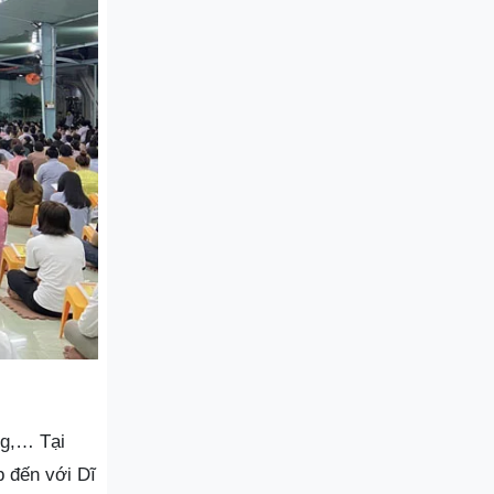
ng,… Tại
p đến với Dĩ