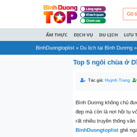
ẨM THỰC
DỊCH VỤ
DU LỊCH
LƯU 
BinhDuongtoplist
»
Du lịch tại Bình Dương
Top 5 ngôi chùa ở D
Tác giả:
Huỳnh Trang
Bình Dương không chủ được 
đẹp mà còn là nơi hội tụ vớ
rất nhiều truyền thống văn
BinhDuongtoplist
ghé nga