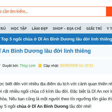
TRÚ
HỌC TẬP
LÀM ĐẸP
SHOP – ĐỊA CHỈ
GIẢI TRÍ
Y 
»
Top 5 ngôi chùa ở Dĩ An Bình Dương lâu đời linh thiên
ĩ An Bình Dương lâu đời linh thiêng
Duyệt bởi:
Thùy Linh
Cập nhật:
25/06/2026 lúc 10:51
biết đến với nhiều địa điểm du lịch với cảnh quan thiên nh
i rất nhiều ngôi chùa cổ kính lâu đời. Đặc biệt là Dĩ An nơi 
 hóa. Nếu bạn cũng là một người theo tín ngưỡng tôn giáo th
y 5 ngôi
chùa ở Dĩ An Bình Dương
lâu đời nhé!