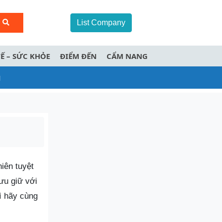
List Company
TẾ – SỨC KHỎE
ĐIỂM ĐẾN
CẨM NANG
g
iên tuyệt
lưu giữ với
ì hãy cùng