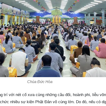
Chùa Đức Hòa
 trí với nét cổ xưa cùng những câu đối, hoành phi, liễu võ
chức nhiều sự kiện Phật Đản vô cùng lớn. Do đó, nếu có dị