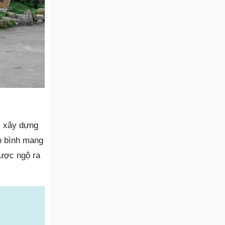
c xây dựng
n bình mang
được ngộ ra