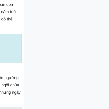
 bạn còn
năm tuổi.
 có thể
tín ngưỡng
 ngôi chùa
 những ngày