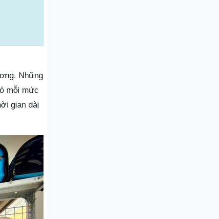
Dương. Những
có mỗi mức
ời gian dài