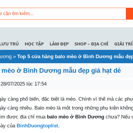
LƯU TRÚ
HỌC TẬP
LÀM ĐẸP
SHOP – ĐỊA CHỈ
GIẢI TRÍ
 Dương
»
Top 5 cửa hàng balo mèo ở Bình Dương mẫu đẹp 
o mèo ở Bình Dương mẫu đẹp giá hạt dẻ
28/07/2025 lúc 17:54
ày càng phổ biến, đặc biệt là mèo. Chính vì thế mà các phụ
 càng nhiều. Balo mèo là một trong những phụ kiện không 
tìm được địa chỉ mua
balo mèo ở Bình Dương
chưa? Nếu c
 này của
BinhDuongtoplist
.