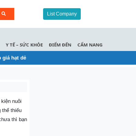
List Company
Y TẾ – SỨC KHỎE
ĐIỂM ĐẾN
CẨM NANG
giá hạt dẻ
 kiện nuôi
thể thiếu
hưa thì bạn