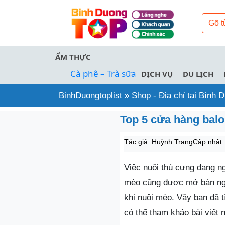
ẨM THỰC
Cà phê – Trà sữa
DỊCH VỤ
DU LỊCH
BinhDuongtoplist
»
Shop - Địa chỉ tại Bình
Top 5 cửa hàng bal
Tác giả:
Huỳnh Trang
Cập nhật:
Việc nuôi thú cưng đang ng
mèo cũng được mở bán ngày
khi nuôi mèo. Vậy bạn đã 
có thể tham khảo bài viết