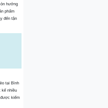
 còn hướng
sản phẩm
y đến tận
èo tại Bình
t kế nhiều
 được kiểm