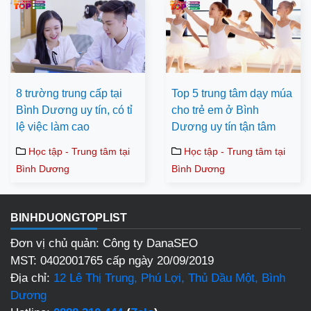
8 trường trung cấp tại
Top 5 trung tâm dạy múa
Bình Dương uy tín, có tỉ
cho trẻ em ở Bình
lệ việc làm cao
Dương uy tín tận tâm
Học tập - Trung tâm tại
Học tập - Trung tâm tại
Bình Dương
Bình Dương
BINHDUONGTOPLIST
Đơn vị chủ quản: Công ty DanaSEO
MST: 0402001765 cấp ngày 20/09/2019
Địa chỉ:
12 Lê Thị Trung, Phú Lợi, Thủ Dầu Một, Bình
Dương