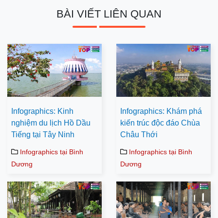
BÀI VIẾT LIÊN QUAN
Infographics: Kinh
Infographics: Khám phá
nghiệm du lịch Hồ Dầu
kiến trúc độc đáo Chùa
Tiếng tại Tây Ninh
Châu Thới
Infographics tại Bình
Infographics tại Bình
Dương
Dương