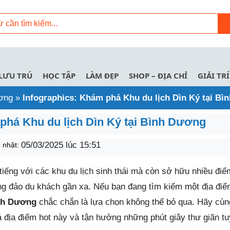
LƯU TRÚ
HỌC TẬP
LÀM ĐẸP
SHOP – ĐỊA CHỈ
GIẢI TRÍ
ương
»
Infographics: Khám phá Khu du lịch Dìn Ký tại B
phá Khu du lịch Dìn Ký tại Bình Dương
05/03/2025 lúc 15:51
 nhật:
iếng với các khu du lịch sinh thái mà còn sở hữu nhiều điể
đông đảo du khách gần xa. Nếu bạn đang tìm kiếm một địa điể
nh Dương
chắc chắn là lựa chọn không thể bỏ qua. Hãy cùn
địa điểm hot này và tận hưởng những phút giây thư giãn tu