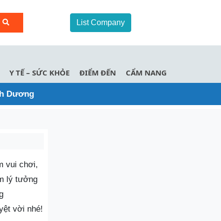
List Company
Y TẾ – SỨC KHỎE
ĐIỂM ĐẾN
CẨM NANG
ình Dương
m vui chơi,
m lý tưởng
g
yệt vời nhé!