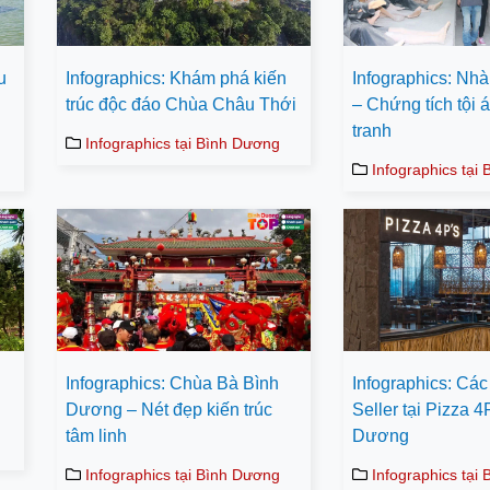
u
Infographics: Khám phá kiến
Infographics: Nhà
trúc độc đáo Chùa Châu Thới
– Chứng tích tội 
tranh
Infographics tại Bình Dương
Infographics tại
n
Infographics: Chùa Bà Bình
Infographics: Cá
g
Dương – Nét đẹp kiến trúc
Seller tại Pizza 4
tâm linh
Dương
Infographics tại Bình Dương
Infographics tại