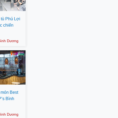
 tù Phú Lợi
ác chiến
 Bình Dương
c món Best
P’s Bình
 Bình Dương