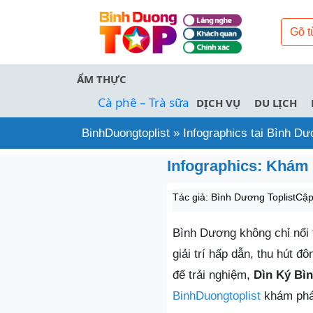
ẨM THỰC
Cà phê – Trà sữa
DỊCH VỤ
DU LỊCH
BinhDuongtoplist
»
Infographics tại Bình D
Infographics: Khám 
Tác giả:
Bình Dương Toplist
Cập
Bình Dương không chỉ nổi t
giải trí hấp dẫn, thu hút 
để trải nghiệm,
Dìn Ký Bì
BinhDuongtoplist
khám phá 