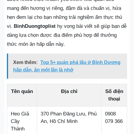
mang đến hương vị riêng, đậm đà và chuẩn vị, hứa
hẹn đem lại cho bạn những trải nghiệm ẩm thực thú
vị.
BinhDuongtoplist
hy vọng bài viết sẽ giúp bạn dễ
dàng lựa chọn được địa điểm phù hợp để thưởng
thức món ăn hấp dẫn này.
Xem thêm:
Top 5+ quán phá lấu ở Bình Dương
hấp dẫn, ăn một lần là nhớ
Tên quán
Địa chỉ
Số điện
thoại
Heo Giả
370 Phan Đăng Lưu, Phú
0908
Cầy
An, Hồ Chí Minh
079 366
Thành