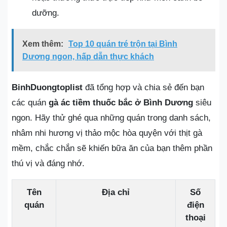
dưỡng.
Xem thêm:
Top 10 quán tré trộn tại Bình
Dương ngon, hấp dẫn thực khách
BinhDuongtoplist
đã tổng hợp và chia sẻ đến bạn
các quán
gà ác tiềm thuốc bắc ở Bình Dương
siêu
ngon. Hãy thử ghé qua những quán trong danh sách,
nhâm nhi hương vị thảo mộc hòa quyện với thịt gà
mềm, chắc chắn sẽ khiến bữa ăn của bạn thêm phần
thú vị và đáng nhớ.
Tên
Địa chỉ
Số
quán
điện
thoại