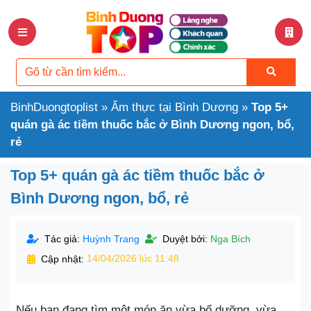
BinhDuongtoplist
»
Ẩm thực tại Bình Dương
»
Top 5+
quán gà ác tiềm thuốc bắc ở Bình Dương ngon, bổ,
rẻ
Top 5+ quán gà ác tiềm thuốc bắc ở
Bình Dương ngon, bổ, rẻ
Tác giả:
Huỳnh Trang
Duyệt bởi:
Nga Bích
Cập nhật:
14/04/2026 lúc 11:48
Nếu bạn đang tìm một món ăn vừa bổ dưỡng, vừa