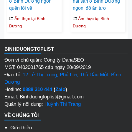
ở Bình Dương ngon
hải sản ở Bình Dương
quên lối về
ngon, đồ ăn tươi
Ẩm thực tại Bình
Ẩm thực tại Bình
Dương
Dương
BINHDUONGTOPLIST
Đơn vị chủ quản: Công ty DanaSEO
MST: 0402001765 cấp ngày 20/09/2019
Địa chỉ:
12 Lê Thị Trung, Phú Lợi, Thủ Dầu Một, Bình
Dương
Hotline:
0888 310 444
(
Zalo
)
Email: Binhduongtoplist@gmail.com
Quản lý nội dung:
Huỳnh Thị Trang
VỀ CHÚNG TÔI
Giới thiệu