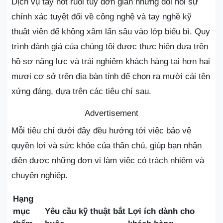
Dịch vụ tẩy nốt ruồi tuy đơn giản nhưng đòi hỏi sự
chính xác tuyệt đối về công nghệ và tay nghề kỹ
thuật viên để không xâm lấn sâu vào lớp biểu bì. Quy
trình đánh giá của chúng tôi được thực hiện dựa trên
hồ sơ năng lực và trải nghiệm khách hàng tại hơn hai
mươi cơ sở trên địa bàn tỉnh để chọn ra mười cái tên
xứng đáng, dựa trên các tiêu chí sau.
Advertisement
Mỗi tiêu chí dưới đây đều hướng tới việc bảo vệ
quyền lợi và sức khỏe của thân chủ, giúp bạn nhận
diện được những đơn vị làm việc có trách nhiệm và
chuyên nghiệp.
Hạng
mục
Yêu cầu kỹ thuật bắt
Lợi ích dành cho