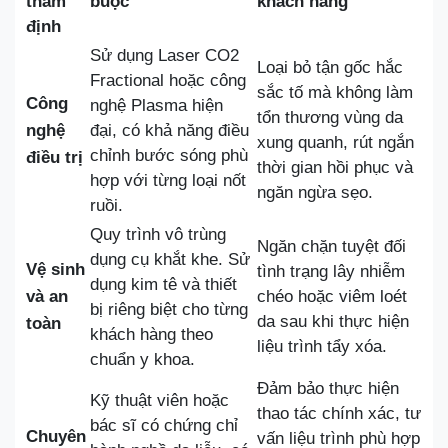
thẩm
buộc
khách hàng
định
Sử dụng Laser CO2
Loại bỏ tận gốc hắc
Fractional hoặc công
sắc tố mà không làm
Công
nghệ Plasma hiện
tổn thương vùng da
nghệ
đại, có khả năng điều
xung quanh, rút ngắn
chỉnh bước sóng phù
điều trị
thời gian hồi phục và
hợp với từng loại nốt
ngăn ngừa sẹo.
ruồi.
Quy trình vô trùng
Ngăn chặn tuyệt đối
dụng cụ khắt khe. Sử
Vệ sinh
tình trạng lây nhiễm
dụng kim tê và thiết
và an
chéo hoặc viêm loét
bị riêng biệt cho từng
da sau khi thực hiện
toàn
khách hàng theo
liệu trình tẩy xóa.
chuẩn y khoa.
Đảm bảo thực hiện
Kỹ thuật viên hoặc
thao tác chính xác, tư
bác sĩ có chứng chỉ
Chuyên
vấn liệu trình phù hợp