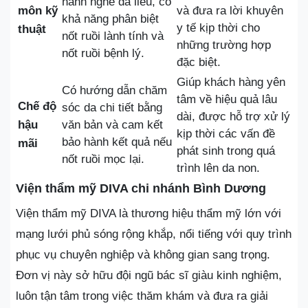
hành nghề da liễu, có
môn kỹ
và đưa ra lời khuyên
khả năng phân biệt
y tế kịp thời cho
thuật
nốt ruồi lành tính và
những trường hợp
nốt ruồi bệnh lý.
đặc biệt.
Giúp khách hàng yên
Có hướng dẫn chăm
tâm về hiệu quả lâu
Chế độ
sóc da chi tiết bằng
dài, được hỗ trợ xử lý
hậu
văn bản và cam kết
kịp thời các vấn đề
bảo hành kết quả nếu
mãi
phát sinh trong quá
nốt ruồi mọc lại.
trình lên da non.
Viện thẩm mỹ DIVA chi nhánh Bình Dương
Viện thẩm mỹ DIVA là thương hiệu thẩm mỹ lớn với
mạng lưới phủ sóng rộng khắp, nổi tiếng với quy trình
phục vụ chuyên nghiệp và không gian sang trọng.
Đơn vị này sở hữu đội ngũ bác sĩ giàu kinh nghiệm,
luôn tận tâm trong việc thăm khám và đưa ra giải