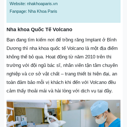
Website: nhakhoaparis.vn
Fanpage: Nha Khoa Paris
Nha khoa Quốc Tế Volcano
Bạn đang tìm kiếm nơi để trồng răng Implant ở Bình
Dương thì nha khoa quốc tế Volcano là một địa điểm
không thể bỏ qua. Hoạt động từ năm 2010 trên thị
trường với đội ngũ bác sĩ, nhân viên tận tâm chuyên
nghiệp và cơ sở vật chất – trang thiết bị hiện đại, an
toàn đảm bảo mỗi vị khách khi đến với Volcano đều
cảm thấy thoải mái và hài lòng với dịch vụ tại đây.