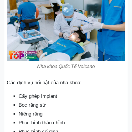
Nha khoa Quốc Tế Volcano
Các dịch vụ nổi bật của nha khoa:
Cấy ghép Implant
Bọc răng sứ
Niềng răng
Phục hình tháo chỉnh
Phục hình cố định,…