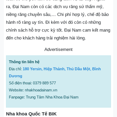
ra, Đại Nam còn có các dịch vụ răng sứ thẩm mỹ,
niềng răng chuyên sâu,… Chi phí hợp lý, chế độ bảo
hành rõ ràng uy tín. Đi kèm với đó còn có những
chính sách hỗ trợ cực kỳ tốt. Đại Nam cam kết mang
đến cho khách hàng trải nghiệm hài lòng.
Advertisement
Thông tin liên hệ
Địa chỉ:
180 Yersin, Hiệp Thành, Thủ Dầu Một, Bình
Dương
Số điện thoại: 0379 889 577
Website: nhakhoadainam.vn
Fanpage: Trung Tâm Nha Khoa Đại Nam
Nha khoa Quốc Tế BIK