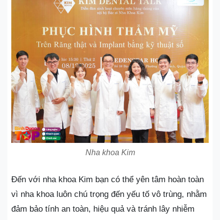
Nha khoa Kim
Đến với nha khoa Kim bạn có thể yên tâm hoàn toàn
vì nha khoa luôn chú trọng đến yếu tố vô trùng, nhằm
đảm bảo tính an toàn, hiệu quả và tránh lây nhiễm