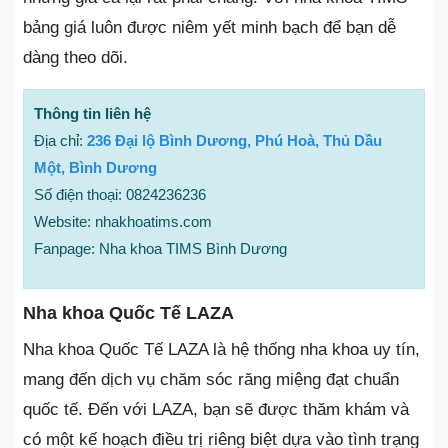
bảng giá luôn được niêm yết minh bạch để bạn dễ
dàng theo dõi.
Thông tin liên hệ
Địa chỉ:
236 Đại lộ Bình Dương, Phú Hoà, Thủ Dầu
Một, Bình Dương
Số điện thoại: 0824236236
Website: nhakhoatims.com
Fanpage: Nha khoa TIMS Bình Dương
Nha khoa Quốc Tế LAZA
Nha khoa Quốc Tế LAZA là hệ thống nha khoa uy tín,
mang đến dịch vụ chăm sóc răng miệng đạt chuẩn
quốc tế. Đến với LAZA, bạn sẽ được thăm khám và
có một kế hoạch điều trị riêng biệt dựa vào tình trạng