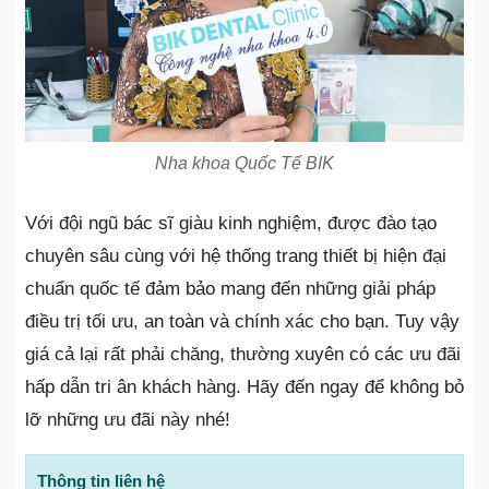
Nha khoa Quốc Tế BIK
Với đội ngũ bác sĩ giàu kinh nghiệm, được đào tạo
chuyên sâu cùng với hệ thống trang thiết bị hiện đại
chuẩn quốc tế đảm bảo mang đến những giải pháp
điều trị tối ưu, an toàn và chính xác cho bạn. Tuy vậy
giá cả lại rất phải chăng, thường xuyên có các ưu đãi
hấp dẫn tri ân khách hàng. Hãy đến ngay để không bỏ
lỡ những ưu đãi này nhé!
Thông tin liên hệ