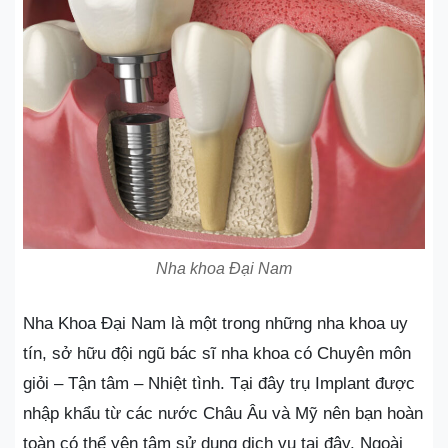
Nha khoa Đại Nam
Nha Khoa Đại Nam là một trong những nha khoa uy
tín, sở hữu đội ngũ bác sĩ nha khoa có Chuyên môn
giỏi – Tận tâm – Nhiệt tình. Tại đây trụ Implant được
nhập khẩu từ các nước Châu Âu và Mỹ nên bạn hoàn
toàn có thể yên tâm sử dụng dịch vụ tại đây. Ngoài