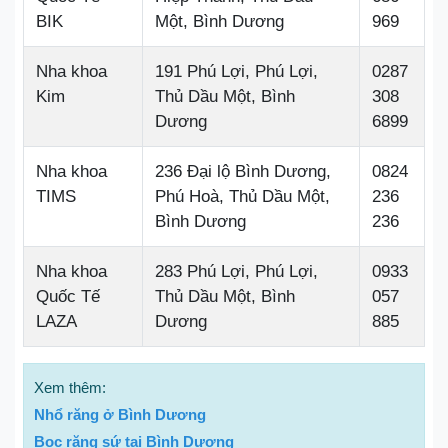
BIK
Một, Bình Dương
969
Nha khoa
191 Phú Lợi, Phú Lợi,
0287
Kim
Thủ Dầu Một, Bình
308
Dương
6899
Nha khoa
236 Đại lộ Bình Dương,
0824
TIMS
Phú Hoà, Thủ Dầu Một,
236
Bình Dương
236
Nha khoa
283 Phú Lợi, Phú Lợi,
0933
Quốc Tế
Thủ Dầu Một, Bình
057
LAZA
Dương
885
Xem thêm:
Nhổ răng ở Bình Dương
Bọc răng sứ tại Bình Dương