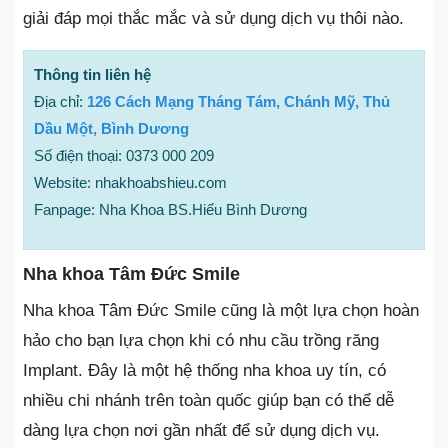
giải đáp mọi thắc mắc và sử dụng dịch vụ thôi nào.
Thông tin liên hệ
Địa chỉ:
126 Cách Mạng Tháng Tám, Chánh Mỹ, Thủ
Dầu Một, Bình Dương
Số điện thoại: 0373 000 209
Website: nhakhoabshieu.com
Fanpage: Nha Khoa BS.Hiếu Bình Dương
Nha khoa Tâm Đức Smile
Nha khoa Tâm Đức Smile cũng là một lựa chọn hoàn
hảo cho bạn lựa chọn khi có nhu cầu trồng răng
Implant. Đây là một hệ thống nha khoa uy tín, có
nhiều chi nhánh trên toàn quốc giúp bạn có thể dễ
dàng lựa chọn nơi gần nhất để sử dụng dịch vụ.