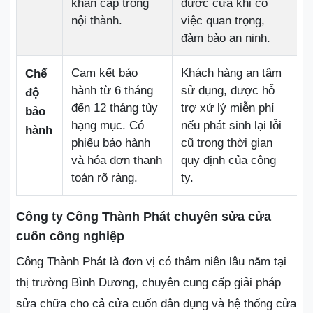
khẩn cấp trong
được cửa khi có
nội thành.
việc quan trọng,
đảm bảo an ninh.
Cam kết bảo
Khách hàng an tâm
Chế
hành từ 6 tháng
sử dụng, được hỗ
độ
đến 12 tháng tùy
trợ xử lý miễn phí
bảo
hạng mục. Có
nếu phát sinh lại lỗi
hành
phiếu bảo hành
cũ trong thời gian
và hóa đơn thanh
quy định của công
toán rõ ràng.
ty.
Công ty Công Thành Phát chuyên sửa cửa
cuốn công nghiệp
Công Thành Phát là đơn vị có thâm niên lâu năm tại
thị trường Bình Dương, chuyên cung cấp giải pháp
sửa chữa cho cả cửa cuốn dân dụng và hệ thống cửa