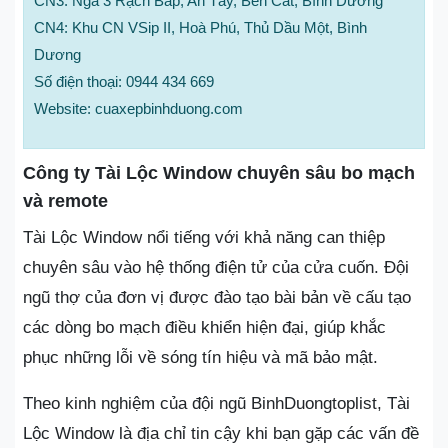
CN3: Ngã 3 Rạch Bắp, An Tây, Bến Cát, Bình Dương
CN4: Khu CN VSip II, Hoà Phú, Thủ Dầu Một, Bình
Dương
Số điện thoại: 0944 434 669
Website: cuaxepbinhduong.com
Công ty Tài Lộc Window chuyên sâu bo mạch
và remote
Tài Lộc Window nổi tiếng với khả năng can thiệp
chuyên sâu vào hệ thống điện tử của cửa cuốn. Đội
ngũ thợ của đơn vị được đào tạo bài bản về cấu tạo
các dòng bo mạch điều khiển hiện đại, giúp khắc
phục những lỗi về sóng tín hiệu và mã bảo mật.
Theo kinh nghiệm của đội ngũ BinhDuongtoplist, Tài
Lộc Window là địa chỉ tin cậy khi bạn gặp các vấn đề