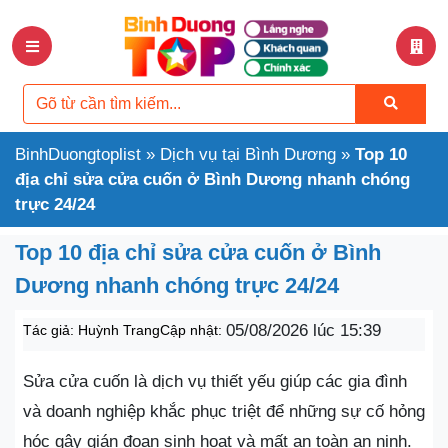
BinhDuongtoplist
»
Dịch vụ tại Bình Dương
»
Top 10
địa chỉ sửa cửa cuốn ở Bình Dương nhanh chóng
trực 24/24
Top 10 địa chỉ sửa cửa cuốn ở Bình
Dương nhanh chóng trực 24/24
05/08/2026 lúc 15:39
Tác giả:
Huỳnh Trang
Cập nhật:
Sửa cửa cuốn là dịch vụ thiết yếu giúp các gia đình
và doanh nghiệp khắc phục triệt để những sự cố hỏng
hóc gây gián đoạn sinh hoạt và mất an toàn an ninh.