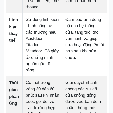
cửa tấm liền, khe
làm hư hại thêm.
thoáng.
Sử dụng linh kiện
Đảm bảo tính đồng
Linh
chính hãng từ
bộ cho hệ thống
kiện
các thương hiệu
cửa, tăng tuổi thọ
thay
Austdoor,
vận hành và giúp
thế
Titadoor,
cửa hoạt động êm ái
Mitadoor. Có giấy
hơn sau khi sửa
tờ chứng minh
chữa.
nguồn gốc rõ
ràng.
Có mặt trong
Giải quyết nhanh
Thời
vòng 30 đến 60
chóng các sự cố
gian
phút sau khi nhận
cửa không đóng
phản
cuộc gọi đối với
được vào ban đêm
ứng
các trường hợp
hoặc không mở