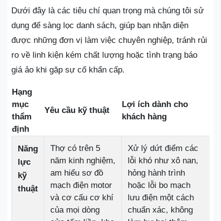
Dưới đây là các tiêu chí quan trọng mà chúng tôi sử
dụng để sàng lọc danh sách, giúp bạn nhận diện
được những đơn vị làm việc chuyên nghiệp, tránh rủi
ro về linh kiện kém chất lượng hoặc tình trạng báo
giá ảo khi gặp sự cố khẩn cấp.
Hạng
mục
Lợi ích dành cho
Yêu cầu kỹ thuật
thẩm
khách hàng
định
Thợ có trên 5
Xử lý dứt điểm các
Năng
năm kinh nghiệm,
lỗi khó như xô nan,
lực
am hiểu sơ đồ
hỏng hành trình
kỹ
mạch điện motor
hoặc lỗi bo mạch
thuật
và cơ cấu cơ khí
lưu điện một cách
của mọi dòng
chuẩn xác, không