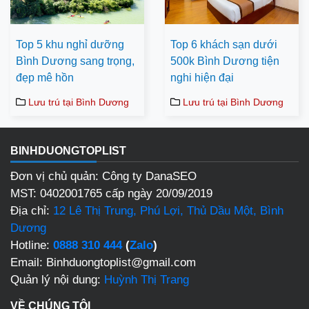
Top 5 khu nghỉ dưỡng
Top 6 khách sạn dưới
Bình Dương sang trọng,
500k Bình Dương tiện
đẹp mê hồn
nghi hiện đại
Lưu trú tại Bình Dương
Lưu trú tại Bình Dương
BINHDUONGTOPLIST
Đơn vị chủ quản: Công ty DanaSEO
MST: 0402001765 cấp ngày 20/09/2019
Địa chỉ:
12 Lê Thị Trung, Phú Lợi, Thủ Dầu Một, Bình
Dương
Hotline:
0888 310 444
(
Zalo
)
Email: Binhduongtoplist@gmail.com
Quản lý nội dung:
Huỳnh Thị Trang
VỀ CHÚNG TÔI