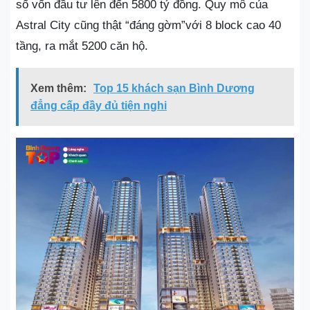
số vốn đầu tư lên đến 5800 tỷ đồng. Quy mô của
Astral City cũng thật “đáng gờm”với 8 block cao 40
tầng, ra mắt 5200 căn hộ.
Xem thêm:
Top 15 khách sạn Bình Dương
đẳng cấp đầy đủ tiện nghi