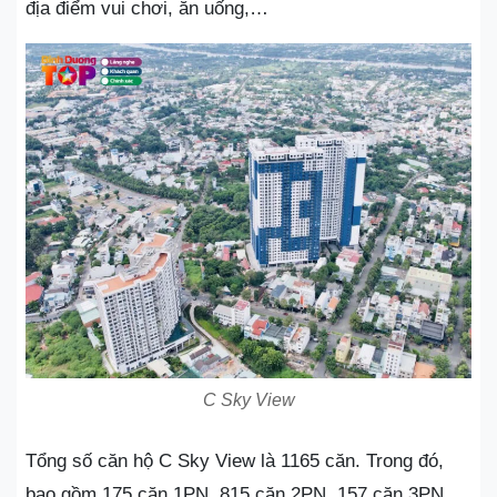
địa điểm vui chơi, ăn uống,…
C Sky View
Tổng số căn hộ C Sky View là 1165 căn. Trong đó,
bao gồm 175 căn 1PN, 815 căn 2PN, 157 căn 3PN,