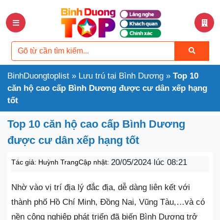
BinhDuongtoplist
»
Lưu trú tại Bình Dương
»
Top 10
căn hộ cao cấp Bình Dương được cư dân xếp hạng
tốt
Top 10 căn hộ cao cấp Bình Dương
được cư dân xếp hạng tốt
20/05/2024 lúc 08:21
Tác giả:
Huỳnh Trang
Cập nhật:
Nhờ vào vị trí địa lý đắc địa, dễ dàng liên kết với
thành phố Hồ Chí Minh, Đồng Nai, Vũng Tàu,…và có
nền công nghiệp phát triển đã biến Bình Dương trở