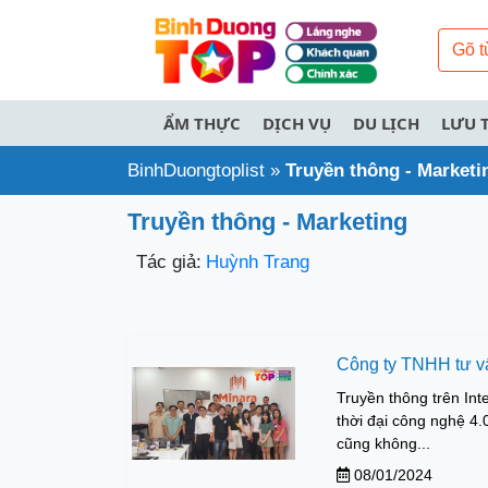
ẨM THỰC
DỊCH VỤ
DU LỊCH
LƯU 
BinhDuongtoplist
»
Truyền thông - Marketi
Truyền thông - Marketing
Tác giả:
Huỳnh Trang
Công ty TNHH tư vấ
Truyền thông trên Inte
thời đại công nghệ 4.
cũng không...
08/01/2024