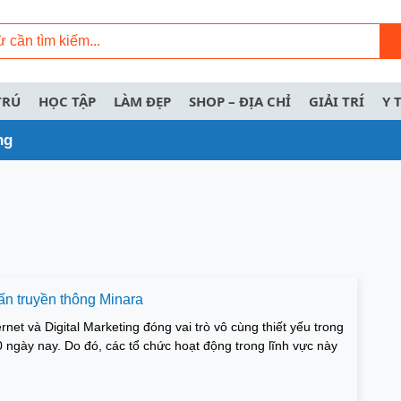
TRÚ
HỌC TẬP
LÀM ĐẸP
SHOP – ĐỊA CHỈ
GIẢI TRÍ
Y 
ng
n truyền thông Minara
rnet và Digital Marketing đóng vai trò vô cùng thiết yếu trong
0 ngày nay. Do đó, các tổ chức hoạt động trong lĩnh vực này