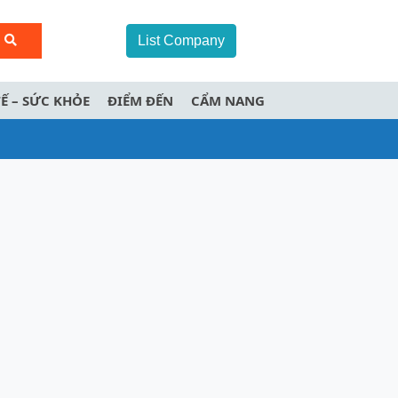
List Company
TẾ – SỨC KHỎE
ĐIỂM ĐẾN
CẨM NANG