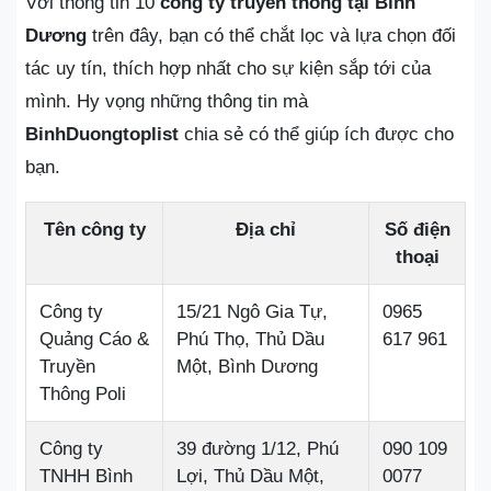
Với thông tin 10
công ty truyền thông tại Bình
Dương
trên đây, bạn có thể chắt lọc và lựa chọn đối
tác uy tín, thích hợp nhất cho sự kiện sắp tới của
mình. Hy vọng những thông tin mà
BinhDuongtoplist
chia sẻ có thể giúp ích được cho
bạn.
Tên công ty
Địa chỉ
Số điện
thoại
Công ty
15/21 Ngô Gia Tự,
0965
Quảng Cáo &
Phú Thọ, Thủ Dầu
617 961
Truyền
Một, Bình Dương
Thông Poli
Công ty
39 đường 1/12, Phú
090 109
TNHH Bình
Lợi, Thủ Dầu Một,
0077